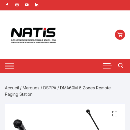
Aller
au
contenu
Accueil
/
Marques
/
DSPPA
/ DMA60M 6 Zones Remote
Paging Station