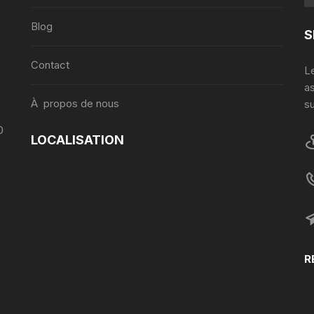
Blog
S
Contact
Le
a
À propos de nous
su
0
LOCALISATION
R