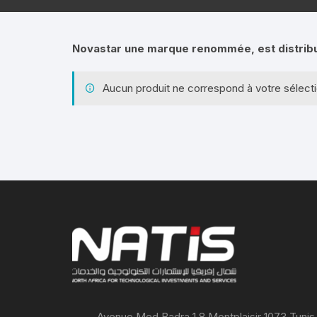
Novastar une marque renommée, est distribu
Aucun produit ne correspond à votre sélecti
Avenue Med Badra 1.8 Montplaisir 1073 Tunis