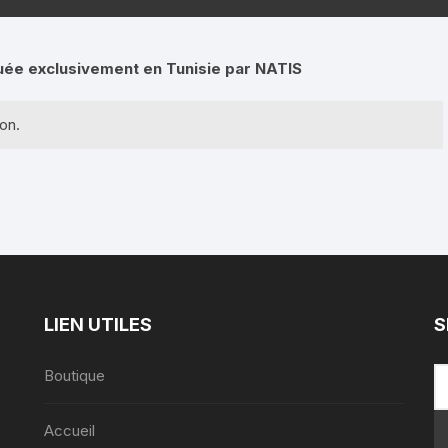
Amplificateur
Haut parleur plafonnier
ée exclusivement en Tunisie par NATIS
Processeur
Haut Parleur Suspendu
on.
Matrix Amplifier
Variateur de volume
LIEN UTILES
S
Boutique
Accueil
,