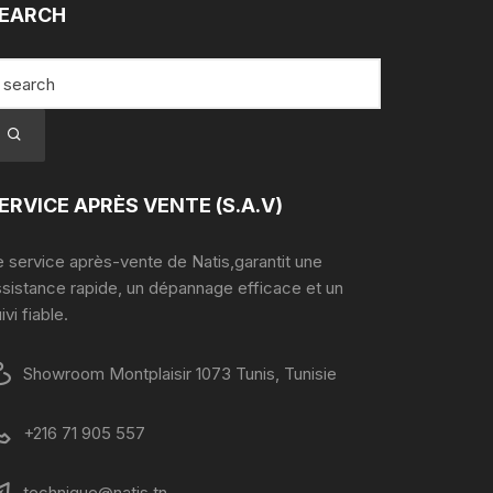
EARCH
ERVICE APRÈS VENTE (S.A.V)
 service après-vente de Natis,garantit une
ssistance rapide, un dépannage efficace et un
ivi fiable.
Showroom Montplaisir 1073 Tunis, Tunisie
+216 71 905 557
technique@natis.tn