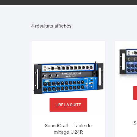
Trié
4 résultats affichés
du
plus
récent
au
plus
ancien
LIRE LA SUITE
S
SoundCraft – Table de
mixage Ui24R