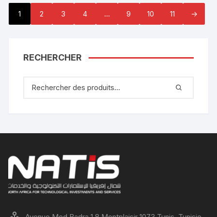
1
2
3
4
…
9
10
11
→
RECHERCHER
Avenue Med Badra 1.8 Montplaisir 1073 Tunis, Tunisie