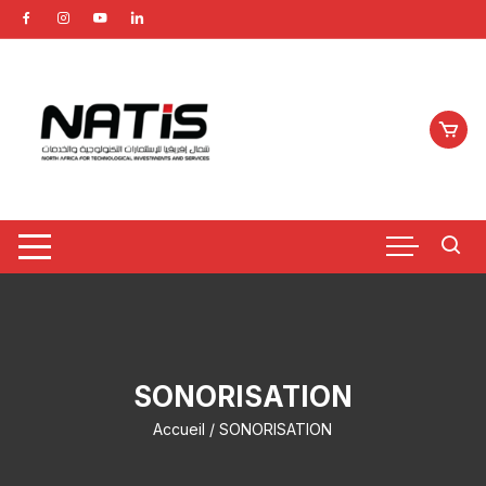
Aller
au
contenu
SONORISATION
Accueil
/ SONORISATION