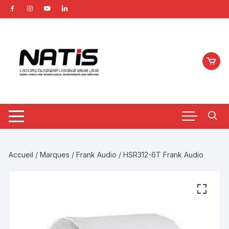
Aller
au
contenu
Accueil
/
Marques
/
Frank Audio
/ HSR312-6T Frank Audio