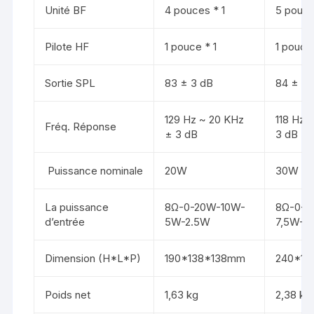
Unité BF
4 pouces * 1
5 pouce
Pilote HF
1 pouce * 1
1 pouce 
Sortie SPL
83 ± 3 dB
84 ± 3 
129 Hz ~ 20 KHz
118 Hz 
Fréq. Réponse​
± 3 dB
3 dB
Puissance nominale
20W
30W
La puissance
8Ω-0-20W-10W-
8Ω-0-3
d’entrée
5W-2.5W
7,5W-3
Dimension (H*L*P)
190*138*138mm
240*17
Poids net
1,63 kg
2,38 kg