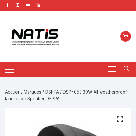
Aller
au
contenu
Accueil
/
Marques
/
DSPPA
/ DSP4053 30W All weatherproof
landscape Speaker DSPPA