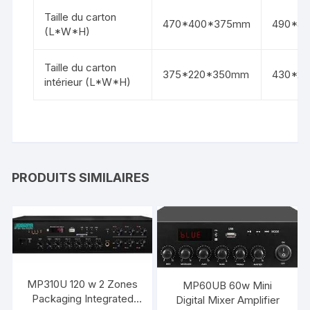
Taille du carton
470*400*375mm
490*4
(L*W*H)
Taille du carton
375*220*350mm
430*2
intérieur (L*W*H)
PRODUITS SIMILAIRES
MP310U 120 w 2 Zones
MP60UB 60w Mini
Packaging Integrated
Digital Mixer Amplifier