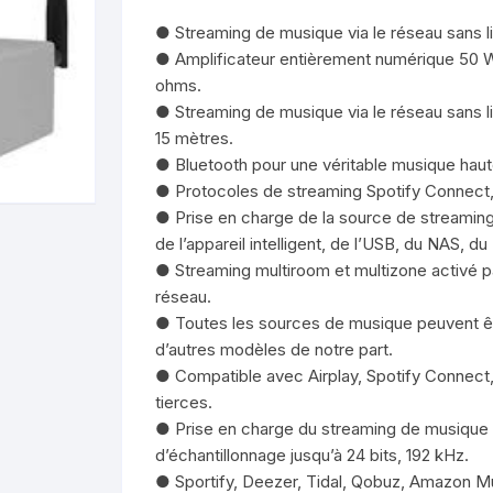
● Streaming de musique via le réseau sans l
Amplificateur
Haut parleur plafonnier
● Amplificateur entièrement numérique 50 W
ohms.
Processeur
Haut Parleur Suspendu
● Streaming de musique via le réseau sans li
15 mètres.
Matrix Amplifier
● Bluetooth pour une véritable musique haute
● Protocoles de streaming Spotify Connect, 
Variateur de volume
● Prise en charge de la source de streaming 
de l’appareil intelligent, de l’USB, du NAS, du
● Streaming multiroom et multizone activé 
réseau.
● Toutes les sources de musique peuvent êt
d’autres modèles de notre part.
● Compatible avec Airplay, Spotify Connect
tierces.
● Prise en charge du streaming de musique
d’échantillonnage jusqu’à 24 bits, 192 kHz.
● Sportify, Deezer, Tidal, Qobuz, Amazon Mu