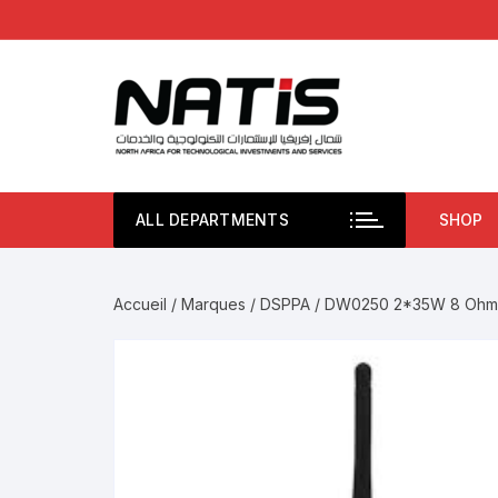
Aller
au
contenu
ALL DEPARTMENTS
SHOP
Accueil
/
Marques
/
DSPPA
/ DW0250 2*35W 8 Ohm WI