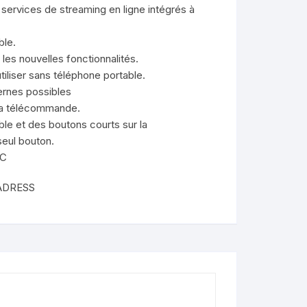
ervices de streaming en ligne intégrés à
ble.
 les nouvelles fonctionnalités.
liser sans téléphone portable.
ernes possibles
u la télécommande.
ble et des boutons courts sur la
eul bouton.
PC
ADRESS