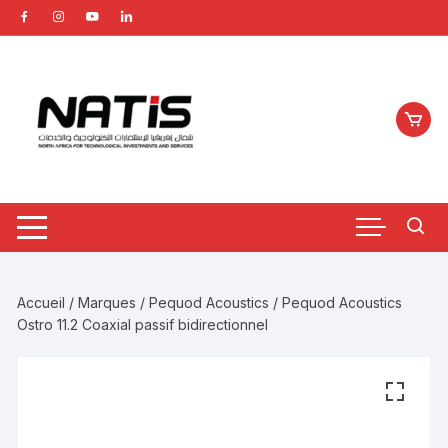
Aller
au
contenu
Accueil
/
Marques
/
Pequod Acoustics
/ Pequod Acoustics
Ostro 11.2 Coaxial passif bidirectionnel