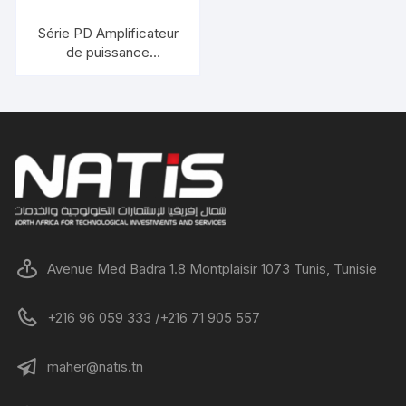
Série PD Amplificateur
de puissance
professionnel à quatre
canaux
Avenue Med Badra 1.8 Montplaisir 1073 Tunis, Tunisie
+216 96 059 333 /+216 71 905 557
maher@natis.tn