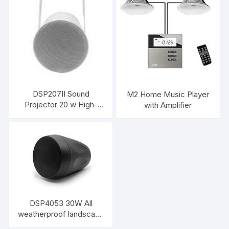
DSP207II Sound
M2 Home Music Player
Projector 20 w High-
with Amplifier
quality PP
material,coaxial woofer
IP54 DSPPA
DSP4053 30W All
weatherproof landscape
Speaker DSPPA