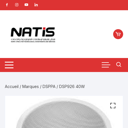
Aller
au
contenu
Accueil
/
Marques
/
DSPPA
/ DSP926 40W