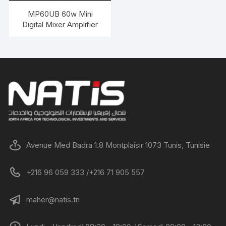
MP60UB 60w Mini
Digital Mixer Amplifier
Avenue Med Badra 1.8 Montplaisir 1073 Tunis, Tunisie
+216 96 059 333 /+216 71 905 557
maher@natis.tn