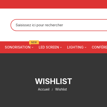
Recherche
pour
:
NEW
SONORISATION
LED SCREEN
LIGHTING
CONFÉR
Pro Audio
Écran LED indoor
Haut Parleur Passif
Moving Head
Public Adress
Écran LED outdoor
Haut Parleur Actif
Ampli Mixeur
Contrôleur DMX
WISHLIST
Table de Mixage
Écran LED Rental
Retour Scène
Haut parleur colonne
Table de Mixage Analogi
Jeux de Lumière
Accueil
Wishlist
Table de Mixage Numéri
Écran LED Transparent
Line Array
Haut parleur étanche
Truss Aluminium
Processeur Vidéo
Subwoofer Bass
Haut parleur mural