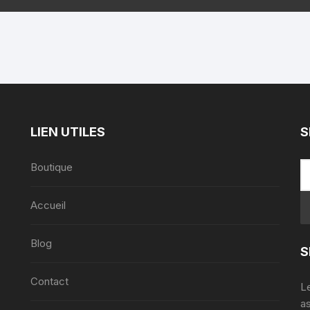
Amplificateur
Haut parleur plafonnier
Processeur
Haut Parleur Suspendu
Matrix Amplifier
Variateur de volume
LIEN UTILES
S
Boutique
Accueil
,
Blog
S
Contact
Le
a