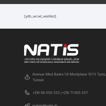
[yith_wcwl_wishlist]
Avenue Med Badra 1.8 Montplaisir 1073 Tunis
Tunisie
+216 96 059 333 /+216 71 905 557
maher@natis.tn