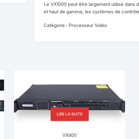
Le VX1000 peut être largement utilisé dans d
et haut de gamme, les systèmes de contrôle d
Amplificateur
Haut parleur plafonnier
Catégorie :
Processeur Vidéo
Processeur
Haut Parleur Suspendu
Matrix Amplifier
Variateur de volume
LIRE LA SUITE
VX400