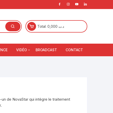
Total:
0,000
د.ت
ENCE
VIDÉO
BROADCAST
CONTACT
Ecran Projection
Vidéo Projecteur
que
Accessoires Projection
que
un de NovaStar qui intègre le traitement
r.