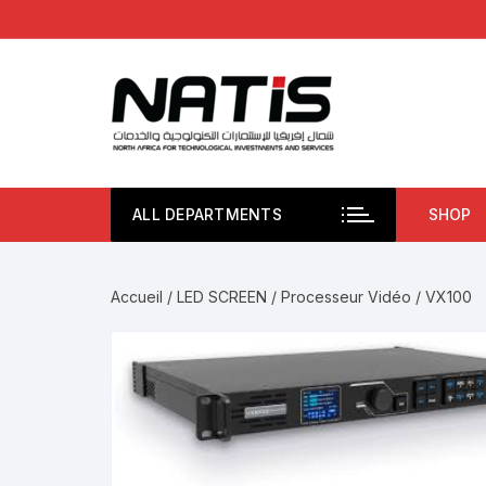
Aller
au
contenu
ALL DEPARTMENTS
SHOP
Accueil
/
LED SCREEN
/
Processeur Vidéo
/ VX100