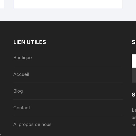
LIEN UTILES
S
Boutique
Accueil
,
Blog
S
Contact
Le
a
À propos de nous
su
0