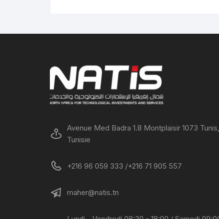
Avenue Med Badra 1.8 Montplaisir 1073 Tunis
Tunisie
+216 96 059 333 /+216 71 905 557
maher@natis.tn
Lundi - Vendredi 08:30 - 18:00 / Samedi 09:0