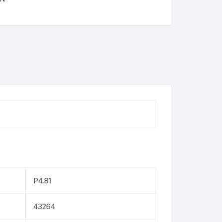
P4.81
43264