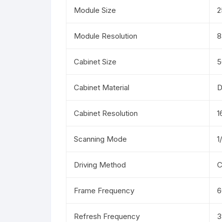
Module Size
2
Module Resolution
8
Cabinet Size
Cabinet Material
D
Cabinet Resolution
1
Scanning Mode
1
Driving Method
C
Frame Frequency
6
Refresh Frequency
3