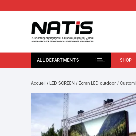
Aller
au
contenu
ALL DEPARTMENTS
SHOP
Accueil
/
LED SCREEN
/
Écran LED outdoor
/ Customi