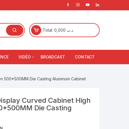
Total:
0,000
د.ت
ENCE
VIDÉO
BROADCAST
CONTACT
Ecran Projection
een 500*500MM Die Casting Aluminum Cabinet
Vidéo Projecteur
que
Accessoires Projection
isplay Curved Cabinet High
00*500MM Die Casting
que
EN