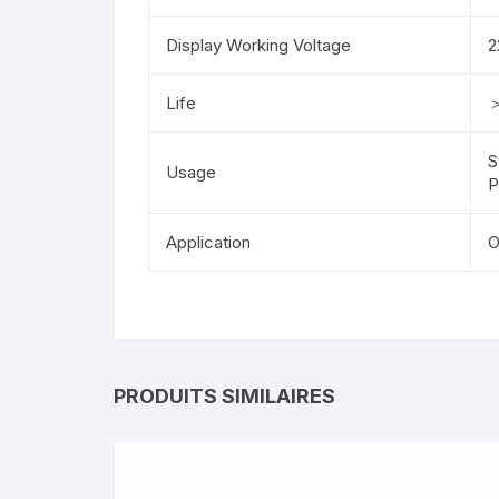
Display Working Voltage
2
Life
＞
S
Usage
P
Application
O
PRODUITS SIMILAIRES