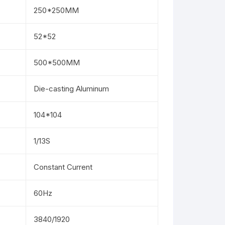
250*250MM
52*52
500*500MM
Die-casting Aluminum
104*104
1/13S
Constant Current
60Hz
3840/1920