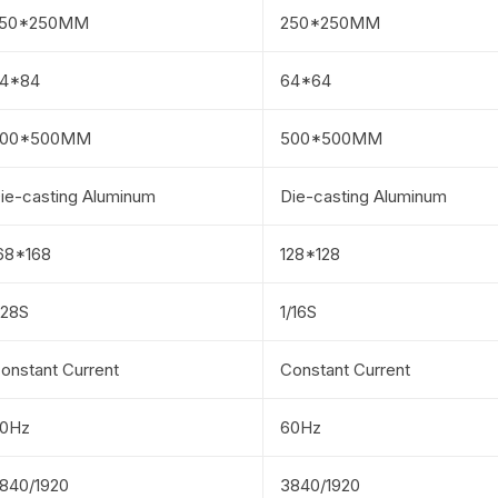
50*250MM
250*250MM
4*84
64*64
500*500MM
500*500MM
ie-casting Aluminum
Die-casting Aluminum
68*168
128*128
/28S
1/16S
onstant Current
Constant Current
0Hz
60Hz
840/1920
3840/1920