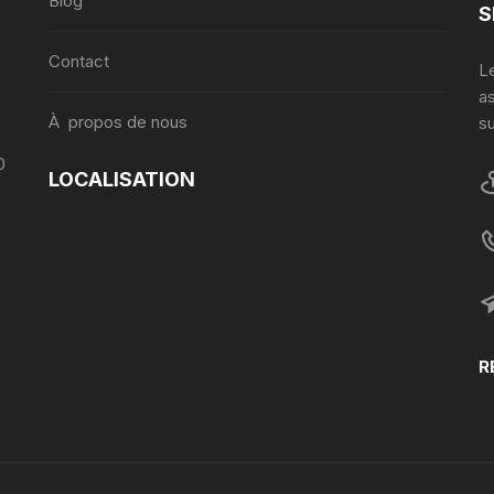
Blog
S
Contact
Le
a
À propos de nous
su
0
LOCALISATION
R