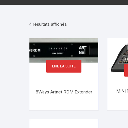
Trié
4 résultats affichés
du
plus
récent
au
plus
ancien
LIRE LA SUITE
MINI 
8Ways Artnet RDM Extender