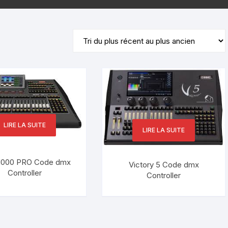
Amplificateur
Haut parleur plafonnier
Processeur
Haut Parleur Suspendu
Matrix Amplifier
Variateur de volume
LIRE LA SUITE
LIRE LA SUITE
1000 PRO Code dmx
Victory 5 Code dmx
Controller
Controller