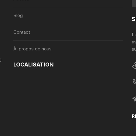
,
Blog
S
Contact
Le
a
À propos de nous
su
0
LOCALISATION
R